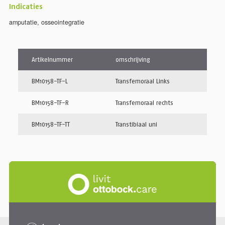
Indicaties
amputatie
,
osseointegratie
Artikelnummer
omschrijving
BM10158-TF-L
Transfemoraal Links
BM10158-TF-R
Transfemoraal rechts
BM10158-TF-TT
Transtibiaal uni