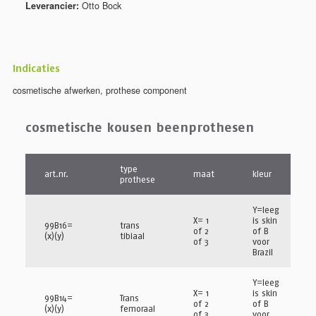
Leverancier:
Otto Bock
Indicaties
cosmetische afwerken
,
prothese component
cosmetische kousen beenprothesen
type
art.nr.
maat
kleur
prothese
Y=leeg
X= 1
is skin
99B16=
trans
of 2
of B
(x)(y)
tibiaal
of 3
voor
Brazil
Y=leeg
X= 1
is skin
99B14=
Trans
of 2
of B
(x)(y)
femoraal
of 3
voor