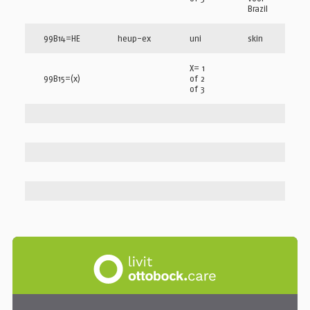
Brazil
99B14=HE
heup-ex
uni
skin
X= 1
99B15=(x)
of 2
of 3