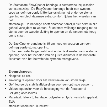
De Stomacare EasyOpener bandage is comfortabel bij wisselen
van stomazakje. De EasyOpener bandage heeft een tweede,
speciaal geïntegreerde klittenbandsluiting net onder de stoma
opening en biedt daarmee extra comfort tijdens het wisselen van
het
stomazakje. De bandage hoeft daardoor namelijk niet eerst in zijn
geheel verwijderd te worden. Er ontstaat volledige toegang tot de
stoma door de tweede sluiting te openen en de randen iets terug
om te slaan.
De EasyOpener bandage is 15 cm hoog en voorzien van een
geïntegreerde stoma opening.
Er kan een selectie gemaakt worden in de diameter van de stoma
opening. Voor het bepalen van de juiste diameter is de buitenste
flensmaat van het betreffende systeem maatgevend.
Eigenschappen:
Hoogtes: 15 cm.
envoudig te openen voor het verwisselen van stomazakje.
Geïntegreerde stabilisatiebaleinen voor een optimale pasvorm.
Velours oppervlak voor de bevestiging van de Protector of
BellyBag accessoires
Materiaal: latexvrij; bandage: polyester en lycra; versterkingsplaat:
EVA;
stabilisatiebaleinen: kunststof.