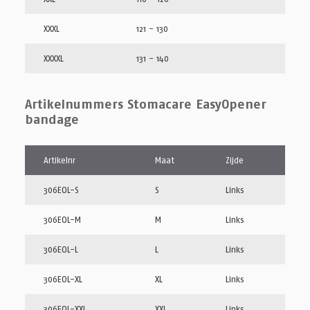
XXXL
121 - 130
XXXXL
131 - 140
Artikelnummers Stomacare EasyOpener
bandage
Artikelnr
Maat
Zijde
306EOL-S
S
Links
306EOL-M
M
Links
306EOL-L
L
Links
306EOL-XL
XL
Links
306EOL-XXL
XXL
Links