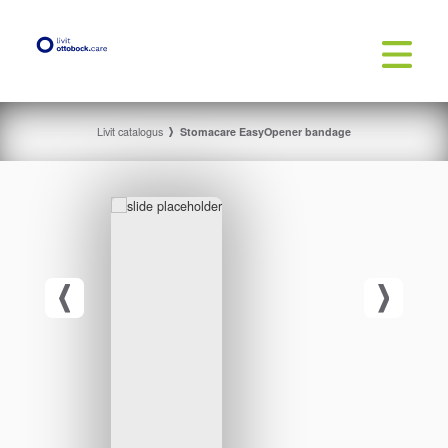
Livit catalogus
Stomacare EasyOpener bandage