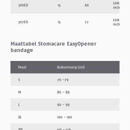
Links/
306EO
15
60
rechts
Links/
307EO
15
72
rechts
Maattabel Stomacare EasyOpener
bandage
Maat
Buikomvang (cm)
S
70 -79
M
80 - 89
L
90 - 99
XL
100 - 190
XXL
110 - 120