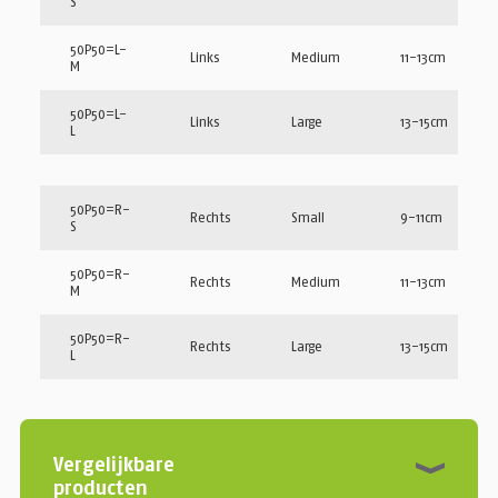
S
50P50=L-
Links
Medium
11-13cm
M
50P50=L-
Links
Large
13-15cm
L
50P50=R-
Rechts
Small
9-11cm
S
50P50=R-
Rechts
Medium
11-13cm
M
50P50=R-
Rechts
Large
13-15cm
L
Vergelijkbare
producten