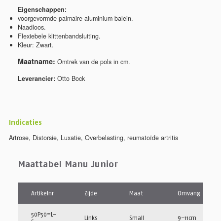
Eigenschappen:
voorgevormde palmaire aluminium balein.
Naadloos.
Flexiebele klittenbandsluiting.
Kleur: Zwart.
Maatname:
Omtrek van de pols in cm.
Leverancier:
Otto Bock
Indicaties
Artrose
,
Distorsie
,
Luxatie
,
Overbelasting
,
reumatoïde artritis
Maattabel Manu Junior
Artikelnr
Zijde
Maat
Omvang
50P50=L-
Links
Small
9-11cm