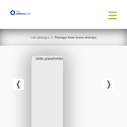
Livit catalogus
Therago knee brace w/strips