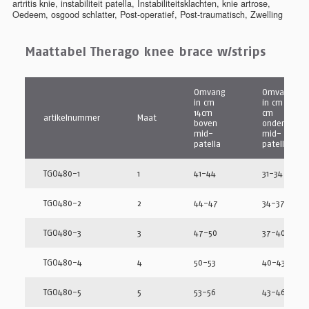
artritis knie
,
instabiliteit patella
,
Instabiliteitsklachten
,
knie artrose
,
Oedeem
,
osgood schlatter
,
Post-operatief
,
Post-traumatisch
,
Zwelling
Maattabel Therago knee brace w/strips
Omvang
Omvang
in cm
in cm 12
14cm
cm
artikelnummer
Maat
boven
onder
mid-
mid-
patella
patella
TGO480-1
1
41-44
31-34
TGO480-2
2
44-47
34-37
TGO480-3
3
47-50
37-40
TGO480-4
4
50-53
40-43
TGO480-5
5
53-56
43-46