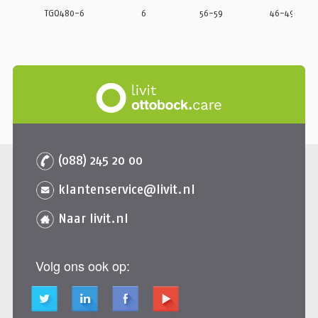
TGO480-6
6
56-59
46-49
(088) 245 20 00
klantenservice@livit.nl
Naar livit.nl
Volg ons ook op: