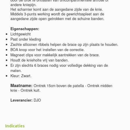
door de druk te ontlasten van unicompartimentele artrose of
andere kniepijn.
Het scharnier komt aan de aangedane zijde van de knie.
Middels 3-punts werking wordt de gewrichtsspleet aan de
aangedane zijde open getrokken met de schuine banden.
Eigenschappen:
Lichtgewicht
Past onder kleding
Zachte siliconen ribbels helpen de brace op zijn plaats te houden.
BOA knop voor het instellen van de correctie.
Magneet clips voor makkelijk aantrekken van de brace.
Houdt de knieholte vrij van banden.
Er zijn slechts 6 braces nodig voor volledige dekking van de
maten.
Kleur: Zwart.
Maatname:
Omtrek 15cm boven de patella - Omtrek midden
knie - Omtrek kuit.
Leverancier:
DJO
Indicaties