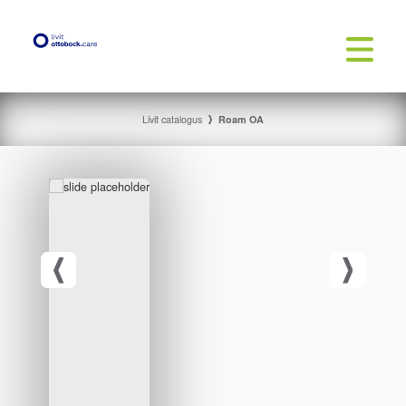
Livit catalogus
Roam OA