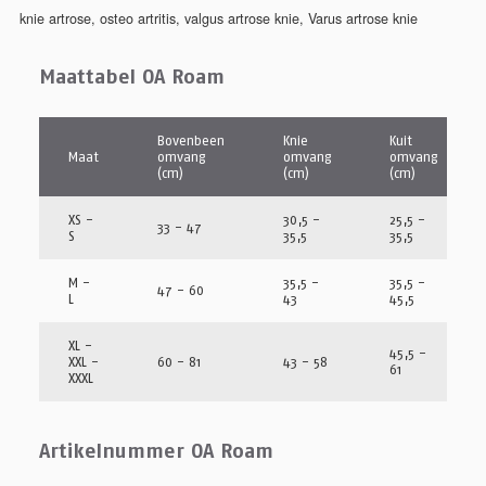
knie artrose
,
osteo artritis
,
valgus artrose knie
,
Varus artrose knie
Maattabel OA Roam
Bovenbeen
Knie
Kuit
Maat
omvang
omvang
omvang
(cm)
(cm)
(cm)
XS -
30,5 -
25,5 -
33 - 47
S
35,5
35,5
M -
35,5 -
35,5 -
47 - 60
L
43
45,5
XL -
45,5 -
XXL -
60 - 81
43 - 58
61
XXXL
Artikelnummer OA Roam