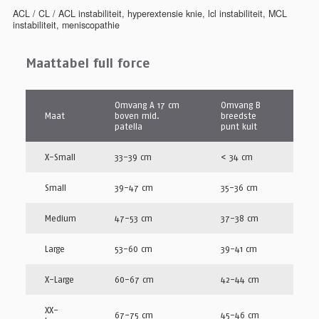
ACL / CL / ACL instabiliteit
,
hyperextensie knie
,
lcl instabiliteit
,
MCL
instabiliteit
,
meniscopathie
Maattabel full force
Omvang A 17 cm
Omvang B
Maat
boven mid.
breedste
patella
punt kuit
X-Small
33-39 cm
< 34 cm
Small
39-47 cm
35-36 cm
Medium
47-53 cm
37-38 cm
Large
53-60 cm
39-41 cm
X-Large
60-67 cm
42-44 cm
XX-
67-75 cm
45-46 cm