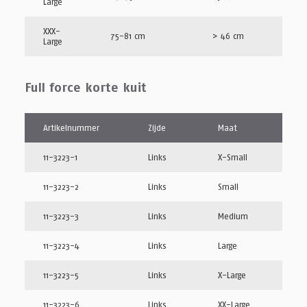
Large
XXX-
75-81 cm
> 46 cm
Large
Full force korte kuit
Artikelnummer
Zijde
Maat
11-3223-1
Links
X-Small
11-3223-2
Links
Small
11-3223-3
Links
Medium
11-3223-4
Links
Large
11-3223-5
Links
X-Large
11-3223-6
Links
XX-Large