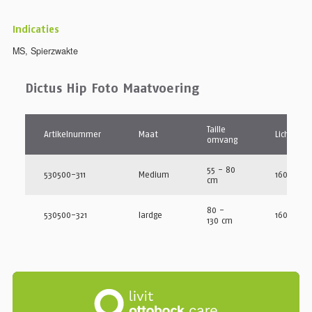
Indicaties
MS
,
Spierzwakte
Dictus Hip Foto Maatvoering
Taille
Artikelnummer
Maat
Lichaams
omvang
55 - 80
530500-311
Medium
160 - 183
cm
80 -
530500-321
lardge
160 - 183
130 cm