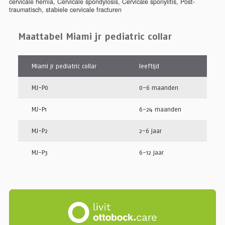
cervicale hernia
,
Cervicale spondylosis
,
Cervicale sponylitis
,
Post-
traumatisch
,
stabiele cervicale fracturen
Maattabel Miami jr pediatric collar
Miami jr pediatric collar
leeftijd
MJ-P0
0-6 maanden
MJ-P1
6-24 maanden
MJ-P2
2-6 jaar
MJ-P3
6-12 jaar