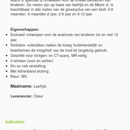
Miami Jr speciaal is ontwikkeld voor de unieke behoeften van
kinderen. De maten zijn op basis van leeftijd en de Miami Jr. is
beschikbaar in alle maten van de groeicyclus van een kind: 0-6
maanden, 6 maanden-2 jaar, 2-6 jaar en 6-12 jaar.
Eigenschappen:
Exclusief ontworpen voor de anatomie van kinderen tot en met 12
jaar.
Sorbatex- vulstukken maken de kraag 'huidvriendelijk' en
beschermen de integriteit van de huid bij langdurig gebruik.
Geschikt voor röntgen- en CT-scans, MR-veilig.
2 schalen (voor en achter)
Kin en nek verstelling.
Met klittenband sluiting.
Kleur: Wit.
Maatname:
Leeftijd.
Leverancier:
Ossur
Indicaties