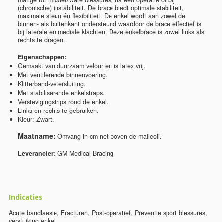
matige tot middelzware blessures, na een operatie of bij
(chronische) instabiliteit. De brace biedt optimale stabiliteit,
maximale steun én flexibiliteit. De enkel wordt aan zowel de
binnen- als buitenkant ondersteund waardoor de brace effectief is
bij laterale en mediale klachten. Deze enkelbrace is zowel links als
rechts te dragen.
Eigenschappen:
Gemaakt van duurzaam velour en is latex vrij.
Met ventilerende binnenvoering.
Klitterband-vetersluiting.
Met stabiliserende enkelstraps.
Verstevigingstrips rond de enkel.
Links en rechts te gebruiken.
Kleur: Zwart.
Maatname:
Omvang in cm net boven de malleoli.
Leverancier:
GM Medical Bracing
Indicaties
Acute bandlaesie
,
Fracturen
,
Post-operatief
,
Preventie sport blessures
,
verstuiking enkel