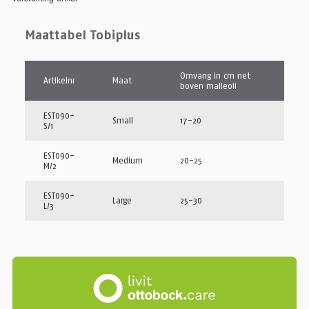
Maattabel Tobiplus
Omvang in cm net
Artikelnr
Maat
boven malleoli
EST090-
Small
17-20
S/1
EST090-
Medium
20-25
M/2
EST090-
Large
25-30
L/3