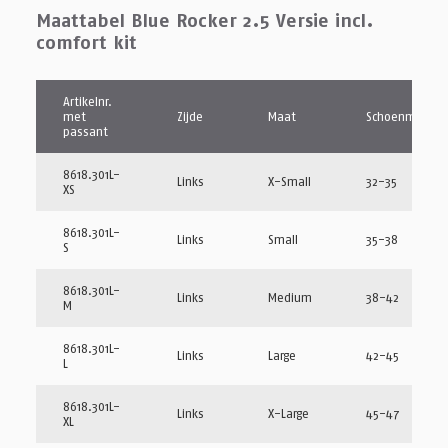
Maattabel Blue Rocker 2.5 Versie incl.
comfort kit
Artikelnr.
met
Zijde
Maat
Schoenmaat
passant
8618.301L-
Links
X-Small
32-35
XS
8618.301L-
Links
Small
35-38
S
8618.301L-
Links
Medium
38-42
M
8618.301L-
Links
Large
42-45
L
8618.301L-
Links
X-Large
45-47
XL