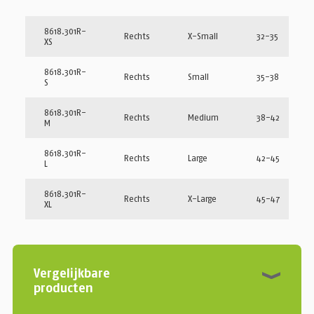
8618.301R-
Rechts
X-Small
32-35
XS
8618.301R-
Rechts
Small
35-38
S
8618.301R-
Rechts
Medium
38-42
M
8618.301R-
Rechts
Large
42-45
L
8618.301R-
Rechts
X-Large
45-47
XL
Vergelijkbare
producten