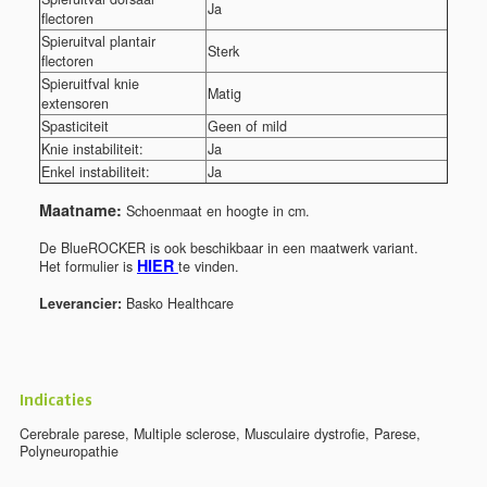
Ja
flectoren
Spieruitval plantair
Sterk
flectoren
Spieruitfval knie
Matig
extensoren
Spasticiteit
Geen of mild
Knie instabiliteit:
Ja
Enkel instabiliteit:
Ja
Maatname:
Schoenmaat en hoogte in cm.
De BlueROCKER is ook beschikbaar in een maatwerk variant.
HIER
Het formulier is
te vinden.
Leverancier:
Basko Healthcare
Indicaties
Cerebrale parese
,
Multiple sclerose
,
Musculaire dystrofie
,
Parese
,
Polyneuropathie