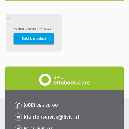
ToeOFF/BlueROCKER accessoires
Bekijk product
(088) 245 20 00
klantenservice@livit.nl
Naar livit.nl