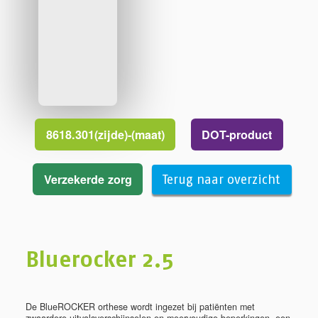
8618.301(zijde)-(maat)
DOT-product
Verzekerde zorg
Terug naar overzicht
Bluerocker 2.5
De BlueROCKER orthese wordt ingezet bij patiënten met