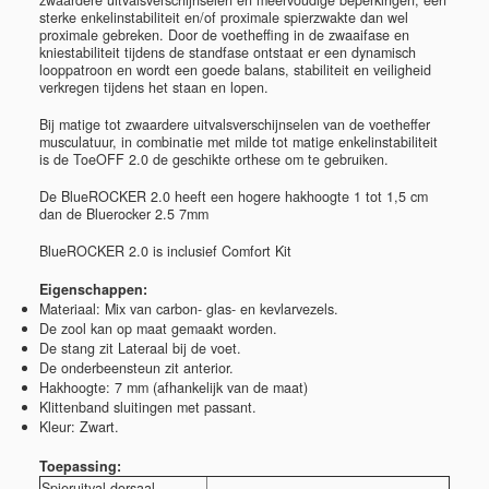
zwaardere uitvalsverschijnselen en meervoudige beperkingen, een
sterke enkelinstabiliteit en/of proximale spierzwakte dan wel
proximale gebreken. Door de voetheffing in de zwaaifase en
kniestabiliteit tijdens de standfase ontstaat er een dynamisch
looppatroon en wordt een goede balans, stabiliteit en veiligheid
verkregen tijdens het staan en lopen.
Bij matige tot zwaardere uitvalsverschijnselen van de voetheffer
musculatuur, in combinatie met milde tot matige enkelinstabiliteit
is de ToeOFF 2.0 de geschikte orthese om te gebruiken.
De BlueROCKER 2.0 heeft een hogere hakhoogte 1 tot 1,5 cm
dan de Bluerocker 2.5 7mm
BlueROCKER 2.0 is inclusief Comfort Kit
Eigenschappen:
Materiaal: Mix van carbon- glas- en kevlarvezels.
De zool kan op maat gemaakt worden.
De stang zit Lateraal bij de voet.
De onderbeensteun zit anterior.
Hakhoogte: 7 mm (afhankelijk van de maat)
Klittenband sluitingen met passant.
Kleur: Zwart.
Toepassing:
Spieruitval dorsaal