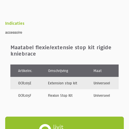
Indicaties
accessoire
Maatabel flexie/extensie stop kit rigide
kniebrace
Artikelnr.
Omschrijving
Maat
OCR205E
Extension stop kit
Universeel
OCR205F
Flexion Stop Kit
Universeel