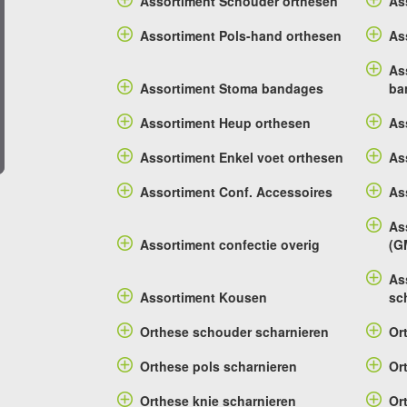
Assortiment Schouder orthesen
As
Assortiment Pols-hand orthesen
As
As
Assortiment Stoma bandages
ba
Assortiment Heup orthesen
As
Assortiment Enkel voet orthesen
As
Assortiment Conf. Accessoires
As
As
Assortiment confectie overig
(G
As
Assortiment Kousen
sc
Orthese schouder scharnieren
Or
Orthese pols scharnieren
Or
Orthese knie scharnieren
Or